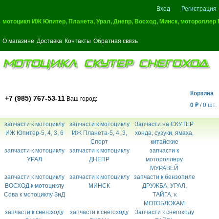
Вход
Регистрация
мотоцикл ИЖ Юпитер, Планета, Урал, Днепр, Восход, Минск, мотороллер
О магазине
Доставка
Контакты
Обратная связь
МОТОЦИКЛ СКУТЕР СНЕГОХОД
Корзина
+7 (985) 767-53-11
Ваш город:
0
₽
/
0
шт.
запчасти к мотоциклу
запчасти к мотоциклу
Запчасти на СКУТЕР
ИЖ Юпитер-5, 4, 3, 6
ИЖ Планета-5, 4, 3,
хонда, сузуки, ямаха,
Спорт
китайские
запчасти к мотоциклу
запчасти к мотоциклу
запчасти к
УРАЛ
ДНЕПР
мотороллеру
МУРАВЕЙ
запчасти к мотоциклу
запчасти к мотоциклу
запчасти к бензопиле
ВОСХОД к мотоциклу
МИНСК
ДРУЖБА, УРАЛ,
Сова к мотоциклу ЗиД
ТАЙГА, к
МОТОБЛОКАМ
запчасти к снегоходу
запчасти к снегоходу
Запчасти к снегоходу