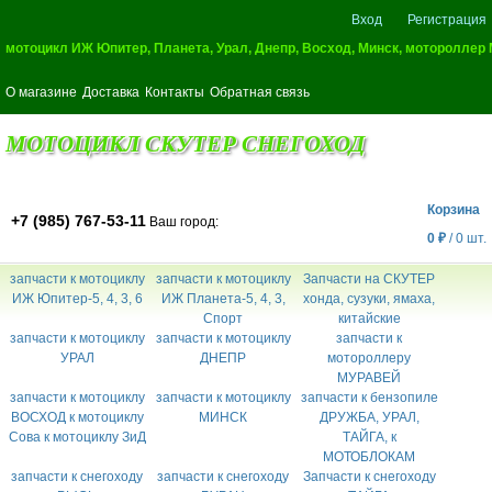
Вход
Регистрация
мотоцикл ИЖ Юпитер, Планета, Урал, Днепр, Восход, Минск, мотороллер
О магазине
Доставка
Контакты
Обратная связь
МОТОЦИКЛ СКУТЕР СНЕГОХОД
Корзина
+7 (985) 767-53-11
Ваш город:
0
₽
/
0
шт.
запчасти к мотоциклу
запчасти к мотоциклу
Запчасти на СКУТЕР
ИЖ Юпитер-5, 4, 3, 6
ИЖ Планета-5, 4, 3,
хонда, сузуки, ямаха,
Спорт
китайские
запчасти к мотоциклу
запчасти к мотоциклу
запчасти к
УРАЛ
ДНЕПР
мотороллеру
МУРАВЕЙ
запчасти к мотоциклу
запчасти к мотоциклу
запчасти к бензопиле
ВОСХОД к мотоциклу
МИНСК
ДРУЖБА, УРАЛ,
Сова к мотоциклу ЗиД
ТАЙГА, к
МОТОБЛОКАМ
запчасти к снегоходу
запчасти к снегоходу
Запчасти к снегоходу