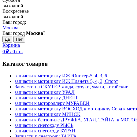
Суббота
выходной
Воскресенье
выходной
Ваш город:
Москва
Ваш город
Москва
?
Корзина
0
₽
/
0
шт.
Каталог товаров
запчасти к мотоциклу ИЖ Юпитер-5, 4, 3, 6
запчасти к мотоциклу ИЖ Планета-5, 4, 3, Спорт
Запчасти на СКУТЕР хонда, сузуки, ямаха, китайские
запчасти к мотоциклу УРАЛ
запчасти к мотоциклу ДНЕПР
запчасти к мотороллеру МУРАВЕЙ
запчасти к мотоциклу ВОСХОД к мотоциклу Сова к мот
запчасти к мотоциклу МИНСК
запчасти к бензопиле ДРУЖБА, УРАЛ, ТАЙГА, к МО
запчасти к снегоходу РЫСЬ
запчасти к снегоходу БУРАН
Запчасти к снегоходу ТАЙГА