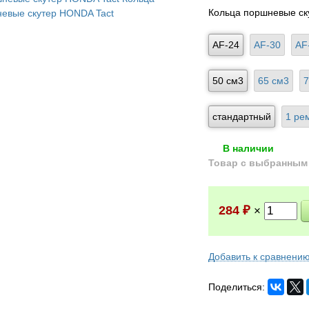
Кольца поршневые ск
AF-24
AF-30
AF
50 см3
65 см3
7
стандартный
1 ре
В наличии
Товар с выбранным 
284
₽
×
Добавить к сравнени
Поделиться: