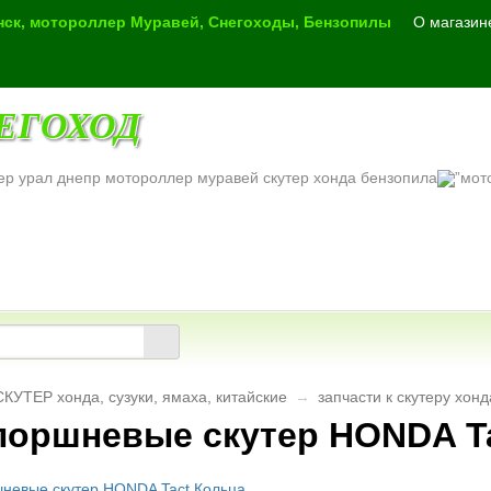
инск, мотороллер Муравей, Снегоходы, Бензопилы
О магазин
ЕГОХОД
ер урал днепр мотороллер муравей скутер хонда бензопила
СКУТЕР хонда, сузуки, ямаха, китайские
→
запчасти к скутеру хон
поршневые скутер HONDA T