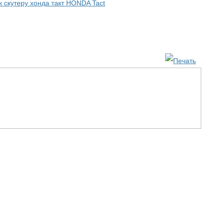
к скутеру хонда такт HONDA Tact