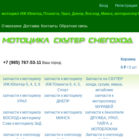
Вход
Регистрация
мотоцикл ИЖ Юпитер, Планета, Урал, Днепр, Восход, Минск, мотороллер
О магазине
Доставка
Контакты
Обратная связь
МОТОЦИКЛ СКУТЕР СНЕГОХОД
Корзина
+7 (985) 767-53-11
Ваш город:
0
₽
/
0
шт.
запчасти к мотоциклу
запчасти к мотоциклу
Запчасти на СКУТЕР
ИЖ Юпитер-5, 4, 3, 6
ИЖ Планета-5, 4, 3,
хонда, сузуки, ямаха,
Спорт
китайские
запчасти к мотоциклу
запчасти к мотоциклу
запчасти к
УРАЛ
ДНЕПР
мотороллеру
МУРАВЕЙ
запчасти к мотоциклу
запчасти к мотоциклу
запчасти к бензопиле
ВОСХОД к мотоциклу
МИНСК
ДРУЖБА, УРАЛ,
Сова к мотоциклу ЗиД
ТАЙГА, к
МОТОБЛОКАМ
запчасти к снегоходу
запчасти к снегоходу
Запчасти к снегоходу