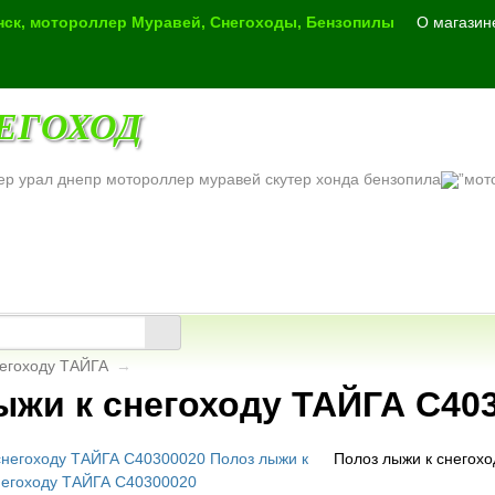
инск, мотороллер Муравей, Снегоходы, Бензопилы
О магазин
ЕГОХОД
ер урал днепр мотороллер муравей скутер хонда бензопила
негоходу ТАЙГА
→
ыжи к снегоходу ТАЙГА С40
Полоз лыжи к снегох