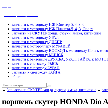
общие
ДРУЖБА, УРАЛ, ТАЙГА
запчасти к мотоциклу ИЖ Юпитер-5, 4, 3, 6
запчасти к мотоциклу ИЖ Планета-5, 4, 3, Спорт
Запчасти на СКУТЕР хонда, сузуки, ямаха, китайские
запчасти к мотоциклу УРАЛ
запчасти к мотоциклу ДНЕПР
запчасти к мотороллеру МУРАВЕЙ
запчасти к мотоциклу ВОСХОД к мотоциклу Сова к мот
запчасти к мотоциклу МИНСК
запчасти к бензопиле ДРУЖБА, УРАЛ, ТАЙГА, к МО
запчасти к снегоходу РЫСЬ
запчасти к снегоходу БУРАН
Запчасти к снегоходу ТАЙГА
общие
→
Запчасти на СКУТЕР хонда, сузуки, ямаха, китайские
→
зап
поршень скутер HONDA Dio A