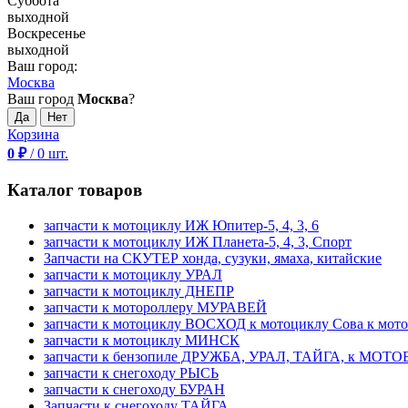
Суббота
выходной
Воскресенье
выходной
Ваш город:
Москва
Ваш город
Москва
?
Корзина
0
₽
/
0
шт.
Каталог товаров
запчасти к мотоциклу ИЖ Юпитер-5, 4, 3, 6
запчасти к мотоциклу ИЖ Планета-5, 4, 3, Спорт
Запчасти на СКУТЕР хонда, сузуки, ямаха, китайские
запчасти к мотоциклу УРАЛ
запчасти к мотоциклу ДНЕПР
запчасти к мотороллеру МУРАВЕЙ
запчасти к мотоциклу ВОСХОД к мотоциклу Сова к мот
запчасти к мотоциклу МИНСК
запчасти к бензопиле ДРУЖБА, УРАЛ, ТАЙГА, к МО
запчасти к снегоходу РЫСЬ
запчасти к снегоходу БУРАН
Запчасти к снегоходу ТАЙГА