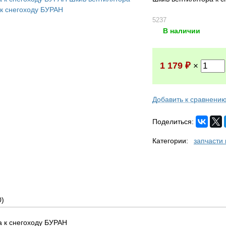
5237
В наличии
1 179
₽
×
Добавить к сравнени
Поделиться:
Категории:
запчасти
0)
а к снегоходу БУРАН