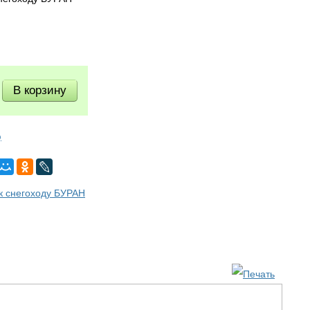
ю
 к снегоходу БУРАН