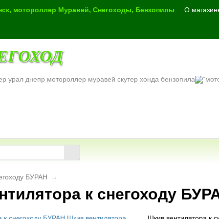
инск, мотороллер Муравей, Снегоходы, Бензопилы
О магазин
ЕГОХОД
ер урал днепр мотороллер муравей скутер хонда бензопила
негоходу БУРАН
→
нтилятора к снегоходу БУР
Шкив вентилятора к 