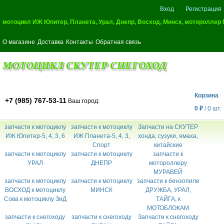
Вход
Регистрация
мотоцикл ИЖ Юпитер, Планета, Урал, Днепр, Восход, Минск, мотороллер
О магазине
Доставка
Контакты
Обратная связь
МОТОЦИКЛ СКУТЕР СНЕГОХОД
Корзина
+7 (985) 767-53-11
Ваш город:
0
₽
/
0
шт.
запчасти к мотоциклу
запчасти к мотоциклу
Запчасти на СКУТЕР
ИЖ Юпитер-5, 4, 3, 6
ИЖ Планета-5, 4, 3,
хонда, сузуки, ямаха,
Спорт
китайские
запчасти к мотоциклу
запчасти к мотоциклу
запчасти к
УРАЛ
ДНЕПР
мотороллеру
МУРАВЕЙ
запчасти к мотоциклу
запчасти к мотоциклу
запчасти к бензопиле
ВОСХОД к мотоциклу
МИНСК
ДРУЖБА, УРАЛ,
Сова к мотоциклу ЗиД
ТАЙГА, к
МОТОБЛОКАМ
запчасти к снегоходу
запчасти к снегоходу
Запчасти к снегоходу