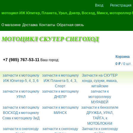
Вход
Регистрация
мотоцикл ИЖ Юпитер, Планета, Урал, Днепр, Восход, Минск, мотороллер
О магазине
Доставка
Контакты
Обратная связь
МОТОЦИКЛ СКУТЕР СНЕГОХОД
Корзина
+7 (985) 767-53-11
Ваш город:
0
₽
/
0
шт.
запчасти к мотоциклу
запчасти к мотоциклу
Запчасти на СКУТЕР
ИЖ Юпитер-5, 4, 3, 6
ИЖ Планета-5, 4, 3,
хонда, сузуки, ямаха,
Спорт
китайские
запчасти к мотоциклу
запчасти к мотоциклу
запчасти к
УРАЛ
ДНЕПР
мотороллеру
МУРАВЕЙ
запчасти к мотоциклу
запчасти к мотоциклу
запчасти к бензопиле
ВОСХОД к мотоциклу
МИНСК
ДРУЖБА, УРАЛ,
Сова к мотоциклу ЗиД
ТАЙГА, к
МОТОБЛОКАМ
запчасти к снегоходу
запчасти к снегоходу
Запчасти к снегоходу