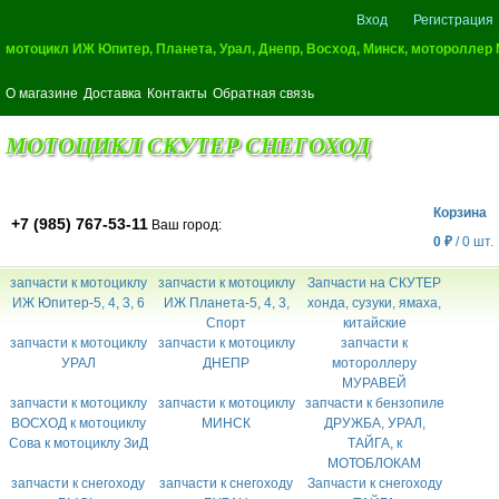
Вход
Регистрация
мотоцикл ИЖ Юпитер, Планета, Урал, Днепр, Восход, Минск, мотороллер
О магазине
Доставка
Контакты
Обратная связь
МОТОЦИКЛ СКУТЕР СНЕГОХОД
Корзина
+7 (985) 767-53-11
Ваш город:
0
₽
/
0
шт.
запчасти к мотоциклу
запчасти к мотоциклу
Запчасти на СКУТЕР
ИЖ Юпитер-5, 4, 3, 6
ИЖ Планета-5, 4, 3,
хонда, сузуки, ямаха,
Спорт
китайские
запчасти к мотоциклу
запчасти к мотоциклу
запчасти к
УРАЛ
ДНЕПР
мотороллеру
МУРАВЕЙ
запчасти к мотоциклу
запчасти к мотоциклу
запчасти к бензопиле
ВОСХОД к мотоциклу
МИНСК
ДРУЖБА, УРАЛ,
Сова к мотоциклу ЗиД
ТАЙГА, к
МОТОБЛОКАМ
запчасти к снегоходу
запчасти к снегоходу
Запчасти к снегоходу