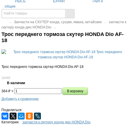
РЫСЬ
БУРАН
ТАЙГА
общие
→
Запчасти на СКУТЕР хонда, сузуки, ямаха, китайские
→
запчасти к
скутеру хонда дио HONDA Dio
→
Трос переднего тормоза скутер HONDA Dio AF-
18
Трос переднего тормоза скутер HONDA Dio AF-18
10449
В наличии
364
×
₽
Добавить к сравнению
Поделиться:
Категории:
запчасти к скутеру хонда дио HONDA Dio