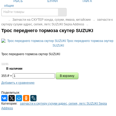
РЫСЬ
БУРАН
ТАЙГА
общие
→
Запчасти на СКУТЕР хонда, сузуки, ямаха, китайские
→
запчасти к
скутеру сузуки адрес, сепия, летс SUZUKI Sepia Address
→
Трос переднего тормоза скутер SUZUKI
Трос переднего тормоза скутер SUZUKI
11191
В наличии
355
₽
×
Добавить к сравнению
Поделиться:
Категории:
запчасти к скутеру сузуки адрес, сепия, летс SUZUKI Sepia
Address