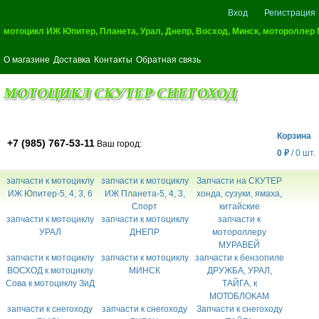
Вход
Регистрация
мотоцикл ИЖ Юпитер, Планета, Урал, Днепр, Восход, Минск, мотороллер
О магазине
Доставка
Контакты
Обратная связь
МОТОЦИКЛ СКУТЕР СНЕГОХОД
Корзина
+7 (985) 767-53-11
Ваш город:
0
₽
/
0
шт.
запчасти к мотоциклу
запчасти к мотоциклу
Запчасти на СКУТЕР
ИЖ Юпитер-5, 4, 3, 6
ИЖ Планета-5, 4, 3,
хонда, сузуки, ямаха,
Спорт
китайские
запчасти к мотоциклу
запчасти к мотоциклу
запчасти к
УРАЛ
ДНЕПР
мотороллеру
МУРАВЕЙ
запчасти к мотоциклу
запчасти к мотоциклу
запчасти к бензопиле
ВОСХОД к мотоциклу
МИНСК
ДРУЖБА, УРАЛ,
Сова к мотоциклу ЗиД
ТАЙГА, к
МОТОБЛОКАМ
запчасти к снегоходу
запчасти к снегоходу
Запчасти к снегоходу