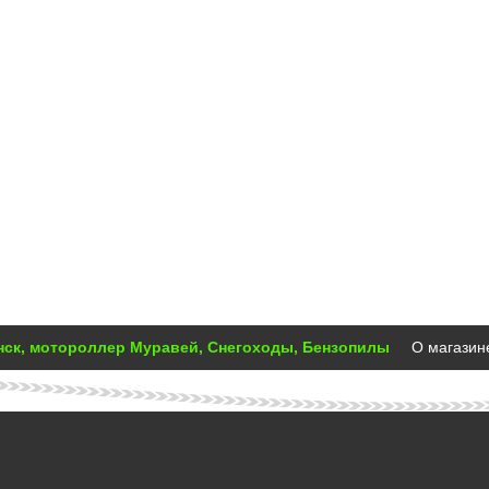
инск, мотороллер Муравей, Снегоходы, Бензопилы
О магазин