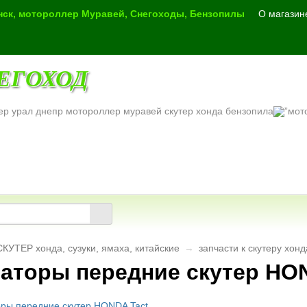
инск, мотороллер Муравей, Снегоходы, Бензопилы
О магазин
ЕГОХОД
ер урал днепр мотороллер муравей скутер хонда бензопила
СКУТЕР хонда, сузуки, ямаха, китайские
→
запчасти к скутеру хон
аторы передние скутер HO