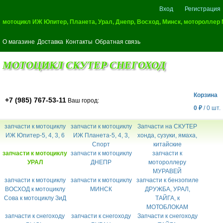
Вход
Регистрация
мотоцикл ИЖ Юпитер, Планета, Урал, Днепр, Восход, Минск, мотороллер
О магазине
Доставка
Контакты
Обратная связь
МОТОЦИКЛ СКУТЕР СНЕГОХОД
Корзина
+7 (985) 767-53-11
Ваш город:
0
₽
/
0
шт.
запчасти к мотоциклу
запчасти к мотоциклу
Запчасти на СКУТЕР
ИЖ Юпитер-5, 4, 3, 6
ИЖ Планета-5, 4, 3,
хонда, сузуки, ямаха,
Спорт
китайские
запчасти к мотоциклу
запчасти к мотоциклу
запчасти к
УРАЛ
ДНЕПР
мотороллеру
МУРАВЕЙ
запчасти к мотоциклу
запчасти к мотоциклу
запчасти к бензопиле
ВОСХОД к мотоциклу
МИНСК
ДРУЖБА, УРАЛ,
Сова к мотоциклу ЗиД
ТАЙГА, к
МОТОБЛОКАМ
запчасти к снегоходу
запчасти к снегоходу
Запчасти к снегоходу