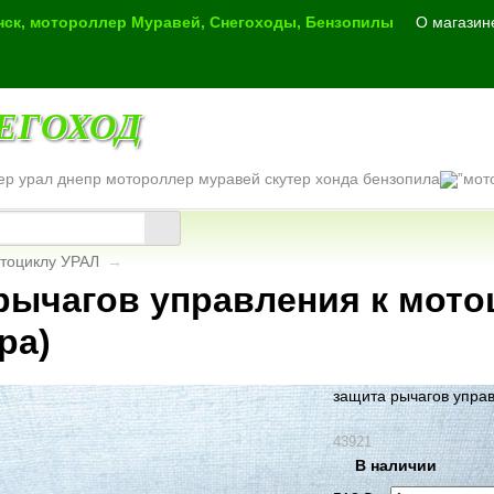
инск, мотороллер Муравей, Снегоходы, Бензопилы
О магазин
ЕГОХОД
ер урал днепр мотороллер муравей скутер хонда бензопила
отоциклу УРАЛ
→
рычагов управления к мото
ра)
защита рычагов управ
43921
В наличии