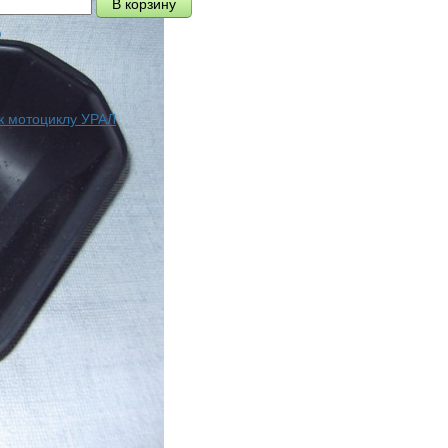
ю
 к мотоциклу УРАЛ