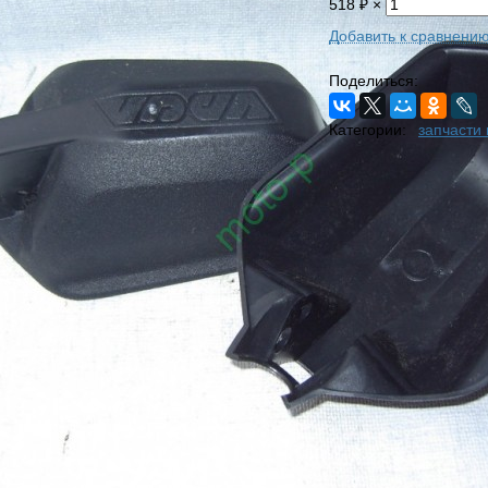
518
₽
×
Добавить к сравнени
Поделиться:
Категории:
запчасти