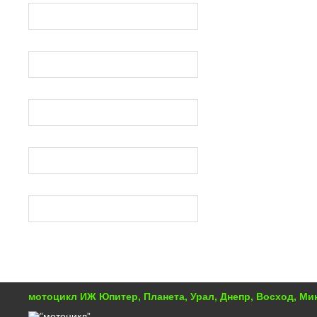
МУРАВЕЙ
HONDA SUZUKI YAMAHA
ВОСХОД
общие
ДРУЖБА, УРАЛ, ТАЙГА
мотоцикл ИЖ Юпитер, Планета, Урал, Днепр, Восход, М