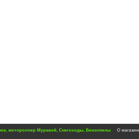
инск, мотороллер Муравей, Снегоходы, Бензопилы
О магазин