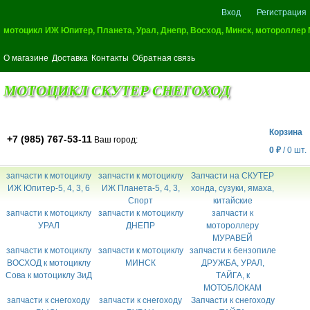
Вход
Регистрация
мотоцикл ИЖ Юпитер, Планета, Урал, Днепр, Восход, Минск, мотороллер
О магазине
Доставка
Контакты
Обратная связь
МОТОЦИКЛ СКУТЕР СНЕГОХОД
Корзина
+7 (985) 767-53-11
Ваш город:
0
₽
/
0
шт.
запчасти к мотоциклу
запчасти к мотоциклу
Запчасти на СКУТЕР
ИЖ Юпитер-5, 4, 3, 6
ИЖ Планета-5, 4, 3,
хонда, сузуки, ямаха,
Спорт
китайские
запчасти к мотоциклу
запчасти к мотоциклу
запчасти к
УРАЛ
ДНЕПР
мотороллеру
МУРАВЕЙ
запчасти к мотоциклу
запчасти к мотоциклу
запчасти к бензопиле
ВОСХОД к мотоциклу
МИНСК
ДРУЖБА, УРАЛ,
Сова к мотоциклу ЗиД
ТАЙГА, к
МОТОБЛОКАМ
запчасти к снегоходу
запчасти к снегоходу
Запчасти к снегоходу