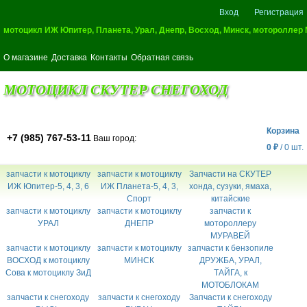
Вход
Регистрация
мотоцикл ИЖ Юпитер, Планета, Урал, Днепр, Восход, Минск, мотороллер
О магазине
Доставка
Контакты
Обратная связь
МОТОЦИКЛ СКУТЕР СНЕГОХОД
Корзина
+7 (985) 767-53-11
Ваш город:
0
₽
/
0
шт.
запчасти к мотоциклу
запчасти к мотоциклу
Запчасти на СКУТЕР
ИЖ Юпитер-5, 4, 3, 6
ИЖ Планета-5, 4, 3,
хонда, сузуки, ямаха,
Спорт
китайские
запчасти к мотоциклу
запчасти к мотоциклу
запчасти к
УРАЛ
ДНЕПР
мотороллеру
МУРАВЕЙ
запчасти к мотоциклу
запчасти к мотоциклу
запчасти к бензопиле
ВОСХОД к мотоциклу
МИНСК
ДРУЖБА, УРАЛ,
Сова к мотоциклу ЗиД
ТАЙГА, к
МОТОБЛОКАМ
запчасти к снегоходу
запчасти к снегоходу
Запчасти к снегоходу