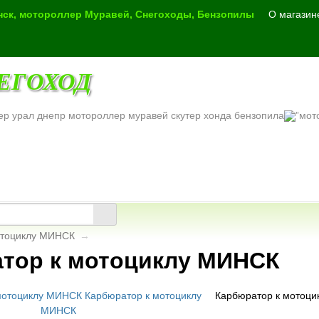
инск, мотороллер Муравей, Снегоходы, Бензопилы
О магазин
ЕГОХОД
ер урал днепр мотороллер муравей скутер хонда бензопила
отоциклу МИНСК
→
тор к мотоциклу МИНСК
Карбюратор к мотоц