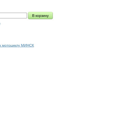
ю
 к мотоциклу МИНСК