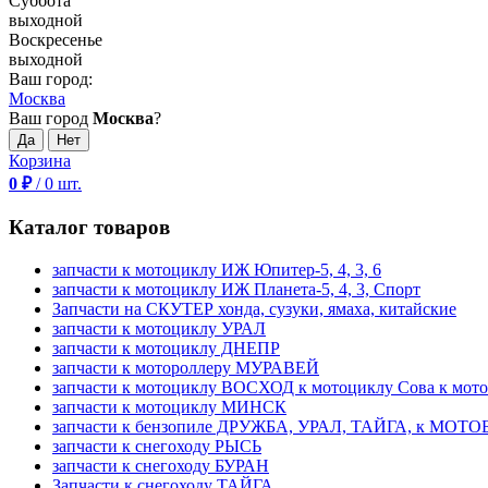
Суббота
выходной
Воскресенье
выходной
Ваш город:
Москва
Ваш город
Москва
?
Корзина
0
₽
/
0
шт.
Каталог товаров
запчасти к мотоциклу ИЖ Юпитер-5, 4, 3, 6
запчасти к мотоциклу ИЖ Планета-5, 4, 3, Спорт
Запчасти на СКУТЕР хонда, сузуки, ямаха, китайские
запчасти к мотоциклу УРАЛ
запчасти к мотоциклу ДНЕПР
запчасти к мотороллеру МУРАВЕЙ
запчасти к мотоциклу ВОСХОД к мотоциклу Сова к мот
запчасти к мотоциклу МИНСК
запчасти к бензопиле ДРУЖБА, УРАЛ, ТАЙГА, к МО
запчасти к снегоходу РЫСЬ
запчасти к снегоходу БУРАН
Запчасти к снегоходу ТАЙГА