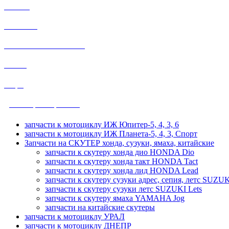
МИНСК
МУРАВЕЙ
HONDA SUZUKI YAMAHA
ВОСХОД
общие
ДРУЖБА, УРАЛ, ТАЙГА
запчасти к мотоциклу ИЖ Юпитер-5, 4, 3, 6
запчасти к мотоциклу ИЖ Планета-5, 4, 3, Спорт
Запчасти на СКУТЕР хонда, сузуки, ямаха, китайские
запчасти к скутеру хонда дио HONDA Dio
запчасти к скутеру хонда такт HONDA Tact
запчасти к скутеру хонда лид HONDA Lead
запчасти к скутеру сузуки адрес, сепия, летс SUZUK
запчасти к скутеру сузуки летс SUZUKI Lets
запчасти к скутеру ямаха YAMAHA Jog
запчасти на китайские скутеры
запчасти к мотоциклу УРАЛ
запчасти к мотоциклу ДНЕПР