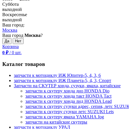
Суббота
выходной
Воскресенье
выходной
Ваш город:
Москва
Ваш город
Москва
?
Корзина
0
₽
/
0
шт.
Каталог товаров
запчасти к мотоциклу ИЖ Юпитер-5, 4, 3, 6
запчасти к мотоциклу ИЖ Планета-5, 4, 3, Спорт
Запчасти на СКУТЕР хонда, сузуки, ямаха, китайские
запчасти к скутеру хонда дио HONDA Dio
запчасти к скутеру хонда такт HONDA Tact
запчасти к скутеру хонда лид HONDA Lead
запчасти к скутеру сузуки адрес, сепия, летс SUZUK
запчасти к скутеру сузуки летс SUZUKI Lets
запчасти к скутеру ямаха YAMAHA Jog
запчасти на китайские скутеры
запчасти к мотоциклу УРАЛ