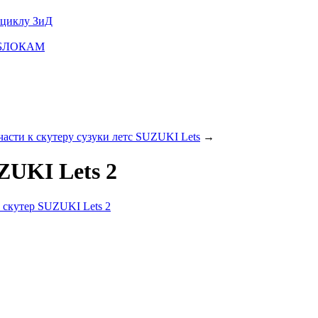
оциклу ЗиД
ТОБЛОКАМ
части к скутеру сузуки летс SUZUKI Lets
→
ZUKI Lets 2