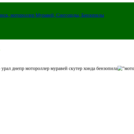
инск, мотороллер Муравей, Снегоходы, Бензопилы
 урал днепр мотороллер муравей скутер хонда бензопила