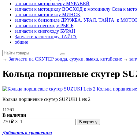
запчасти к мотороллеру МУРАВЕЙ
запчасти к мотоциклу ВОСХОД к мотоциклу Сова к мот
запчасти к мотоциклу МИНСК
запчасти к бензопиле ДРУЖБА, УРАЛ, ТАЙГА, к МО
запчасти к снегоходу РЫСЬ
запчасти к снегоходу БУРАН
Запчасти к снегоходу ТАЙГА
общие
→
Запчасти на СКУТЕР хонда, сузуки, ямаха, китайские
→
зап
Кольца поршневые скутер SU
Кольца поршневые скутер SUZUKI Lets 2
11261
В наличии
270
₽
×
Добавить к сравнению