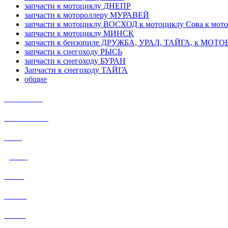
запчасти к мотоциклу ДНЕПР
запчасти к мотороллеру МУРАВЕЙ
запчасти к мотоциклу ВОСХОД к мотоциклу Сова к мот
запчасти к мотоциклу МИНСК
запчасти к бензопиле ДРУЖБА, УРАЛ, ТАЙГА, к МО
запчасти к снегоходу РЫСЬ
запчасти к снегоходу БУРАН
Запчасти к снегоходу ТАЙГА
общие
ИЖ Планета
ИЖ ЮПИТЕР
УРАЛ
ДНЕПР
РЫСЬ
БУРАН
ТАЙГА