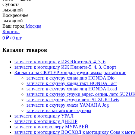
Суббота
выходной
Воскресенье
выходной
Ваш город:
Москва
Корзина
0
₽
/
0
шт.
Каталог товаров
запчасти к мотоциклу ИЖ Юпитер-5, 4, 3, 6
запчасти к мотоциклу ИЖ Планета-5, 4, 3, Спорт
Запчасти на СКУТЕР хонда, сузуки, ямаха, китайские
запчасти к скутеру хонда дио HONDA Dio
запчасти к скутеру хонда такт HONDA Tact
запчасти к скутеру хонда лид HONDA Lead
запчасти к скутеру сузуки адрес, сепия, летс SUZUK
запчасти к скутеру сузуки летс SUZUKI Lets
запчасти к скутеру ямаха YAMAHA Jog
запчасти на китайские скутеры
запчасти к мотоциклу УРАЛ
запчасти к мотоциклу ДНЕПР
запчасти к мотороллеру МУРАВЕЙ
запчасти к мотоциклу ВОСХОД к мотоциклу Сова к мот