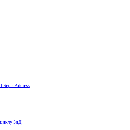
I Sepia Address
оциклу ЗиД