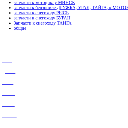
запчасти к мотоциклу МИНСК
запчасти к бензопиле ДРУЖБА, УРАЛ, ТАЙГА, к МО
запчасти к снегоходу РЫСЬ
запчасти к снегоходу БУРАН
Запчасти к снегоходу ТАЙГА
общие
ИЖ Планета
ИЖ ЮПИТЕР
УРАЛ
ДНЕПР
РЫСЬ
БУРАН
ТАЙГА
МИНСК
МУРАВЕЙ