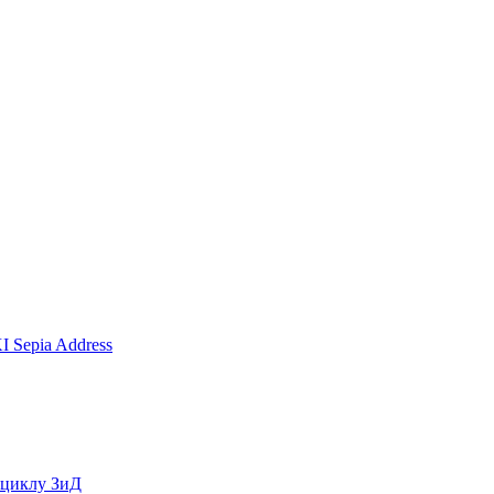
I Sepia Address
оциклу ЗиД