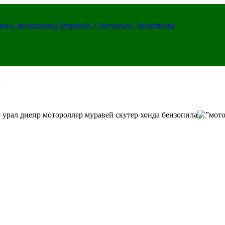
инск, мотороллер Муравей, Снегоходы, Бензопилы
 урал днепр мотороллер муравей скутер хонда бензопила