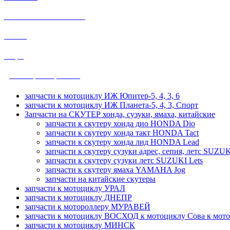
HONDA SUZUKI YAMAHA
ВОСХОД
общие
ДРУЖБА, УРАЛ, ТАЙГА
запчасти к мотоциклу ИЖ Юпитер-5, 4, 3, 6
запчасти к мотоциклу ИЖ Планета-5, 4, 3, Спорт
Запчасти на СКУТЕР хонда, сузуки, ямаха, китайские
запчасти к скутеру хонда дио HONDA Dio
запчасти к скутеру хонда такт HONDA Tact
запчасти к скутеру хонда лид HONDA Lead
запчасти к скутеру сузуки адрес, сепия, летс SUZUK
запчасти к скутеру сузуки летс SUZUKI Lets
запчасти к скутеру ямаха YAMAHA Jog
запчасти на китайские скутеры
запчасти к мотоциклу УРАЛ
запчасти к мотоциклу ДНЕПР
запчасти к мотороллеру МУРАВЕЙ
запчасти к мотоциклу ВОСХОД к мотоциклу Сова к мот
запчасти к мотоциклу МИНСК