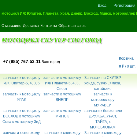
Вход
Регистрация
мотоцикл ИЖ Юпитер, Планета, Урал, Днепр, Восход, Минск, мотороллер
О магазине
Доставка
Контакты
Обратная связь
МОТОЦИКЛ СКУТЕР СНЕГОХОД
Корзина
+7 (985) 767-53-11
Ваш город:
0
₽
/
0
шт.
запчасти к мотоциклу
запчасти к мотоциклу
Запчасти на СКУТЕР
ИЖ Юпитер-5, 4, 3, 6
ИЖ Планета-5, 4, 3,
хонда, сузуки, ямаха,
Спорт
китайские
запчасти к мотоциклу
запчасти к мотоциклу
запчасти к
УРАЛ
ДНЕПР
мотороллеру
МУРАВЕЙ
запчасти к мотоциклу
запчасти к мотоциклу
запчасти к бензопиле
ВОСХОД к мотоциклу
МИНСК
ДРУЖБА, УРАЛ,
Сова к мотоциклу ЗиД
ТАЙГА, к
МОТОБЛОКАМ
запчасти к снегоходу
запчасти к снегоходу
Запчасти к снегоходу