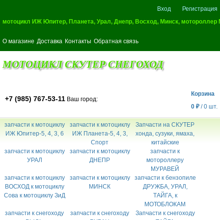
Вход
Регистрация
мотоцикл ИЖ Юпитер, Планета, Урал, Днепр, Восход, Минск, мотороллер
О магазине
Доставка
Контакты
Обратная связь
МОТОЦИКЛ СКУТЕР СНЕГОХОД
Корзина
+7 (985) 767-53-11
Ваш город:
0
₽
/
0
шт.
запчасти к мотоциклу
запчасти к мотоциклу
Запчасти на СКУТЕР
ИЖ Юпитер-5, 4, 3, 6
ИЖ Планета-5, 4, 3,
хонда, сузуки, ямаха,
Спорт
китайские
запчасти к мотоциклу
запчасти к мотоциклу
запчасти к
УРАЛ
ДНЕПР
мотороллеру
МУРАВЕЙ
запчасти к мотоциклу
запчасти к мотоциклу
запчасти к бензопиле
ВОСХОД к мотоциклу
МИНСК
ДРУЖБА, УРАЛ,
Сова к мотоциклу ЗиД
ТАЙГА, к
МОТОБЛОКАМ
запчасти к снегоходу
запчасти к снегоходу
Запчасти к снегоходу