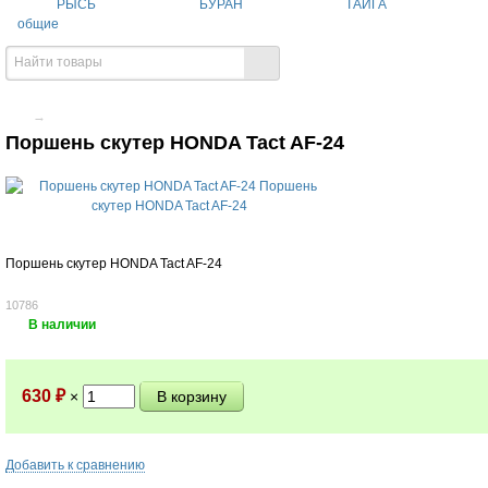
РЫСЬ
БУРАН
ТАЙГА
общие
→
Поршень скутер HONDA Tact AF-24
Поршень скутер HONDA Tact AF-24
10786
В наличии
630
₽
×
Добавить к сравнению