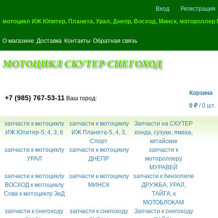
Вход
Регистрация
мотоцикл ИЖ Юпитер, Планета, Урал, Днепр, Восход, Минск, мотороллер
О магазине
Доставка
Контакты
Обратная связь
МОТОЦИКЛ СКУТЕР СНЕГОХОД
Корзина
+7 (985) 767-53-11
Ваш город:
0
₽
/
0
шт.
запчасти к мотоциклу
запчасти к мотоциклу
Запчасти на СКУТЕР
ИЖ Юпитер-5, 4, 3, 6
ИЖ Планета-5, 4, 3,
хонда, сузуки, ямаха,
Спорт
китайские
запчасти к мотоциклу
запчасти к мотоциклу
запчасти к
УРАЛ
ДНЕПР
мотороллеру
МУРАВЕЙ
запчасти к мотоциклу
запчасти к мотоциклу
запчасти к бензопиле
ВОСХОД к мотоциклу
МИНСК
ДРУЖБА, УРАЛ,
Сова к мотоциклу ЗиД
ТАЙГА, к
МОТОБЛОКАМ
запчасти к снегоходу
запчасти к снегоходу
Запчасти к снегоходу