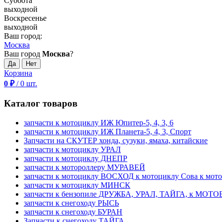
Суббота
выходной
Воскресенье
выходной
Ваш город:
Москва
Ваш город
Москва
?
Корзина
0
₽
/
0
шт.
Каталог товаров
запчасти к мотоциклу ИЖ Юпитер-5, 4, 3, 6
запчасти к мотоциклу ИЖ Планета-5, 4, 3, Спорт
Запчасти на СКУТЕР хонда, сузуки, ямаха, китайские
запчасти к мотоциклу УРАЛ
запчасти к мотоциклу ДНЕПР
запчасти к мотороллеру МУРАВЕЙ
запчасти к мотоциклу ВОСХОД к мотоциклу Сова к мот
запчасти к мотоциклу МИНСК
запчасти к бензопиле ДРУЖБА, УРАЛ, ТАЙГА, к МО
запчасти к снегоходу РЫСЬ
запчасти к снегоходу БУРАН
Запчасти к снегоходу ТАЙГА