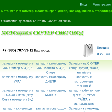
Вход
Регистрация
мотоцикл ИЖ Юпитер, Планета, Урал, Днепр, Восход, Минск, мотороллер
О магазине
Доставка
Контакты
Обратная связь
МОТОЦИКЛ СКУТЕР СНЕГОХОД
Корзина
+7 (985) 767-53-11
Ваш город:
0
₽
/
0
шт.
запчасти к мотоциклу
запчасти к мотоциклу
Запчасти на СКУТЕР
ИЖ Юпитер-5, 4, 3, 6
ИЖ Планета-5, 4, 3,
хонда, сузуки, ямаха,
Спорт
китайские
запчасти к мотоциклу
запчасти к мотоциклу
запчасти к
УРАЛ
ДНЕПР
мотороллеру
МУРАВЕЙ
запчасти к мотоциклу
запчасти к мотоциклу
запчасти к бензопиле
ВОСХОД к мотоциклу
МИНСК
ДРУЖБА, УРАЛ,
Сова к мотоциклу ЗиД
ТАЙГА, к
МОТОБЛОКАМ
запчасти к снегоходу
запчасти к снегоходу
Запчасти к снегоходу