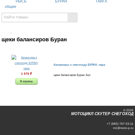
РЫСЬ
БУРАН
ТАЙГА
общие
→
щеки балансиров Буран
балансиры к снегоходу БУРАН, пара
1 570
₽
щеки балансиров Буран 2шт.
© 2026
МОТОЦИКЛ СКУТЕР СНЕГОХОД
+7 (985) 767-53-11
m1@moto-p.ru