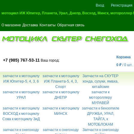
Вход
Регистрация
мотоцикл ИЖ Юпитер, Планета, Урал, Днепр, Восход, Минск, мотороллер
О магазине
Доставка
Контакты
Обратная связь
МОТОЦИКЛ СКУТЕР СНЕГОХОД
Корзина
+7 (985) 767-53-11
Ваш город:
0
₽
/
0
шт.
запчасти к мотоциклу
запчасти к мотоциклу
Запчасти на СКУТЕР
ИЖ Юпитер-5, 4, 3, 6
ИЖ Планета-5, 4, 3,
хонда, сузуки, ямаха,
Спорт
китайские
запчасти к мотоциклу
запчасти к мотоциклу
запчасти к
УРАЛ
ДНЕПР
мотороллеру
МУРАВЕЙ
запчасти к мотоциклу
запчасти к мотоциклу
запчасти к бензопиле
ВОСХОД к мотоциклу
МИНСК
ДРУЖБА, УРАЛ,
Сова к мотоциклу ЗиД
ТАЙГА, к
МОТОБЛОКАМ
запчасти к снегоходу
запчасти к снегоходу
Запчасти к снегоходу