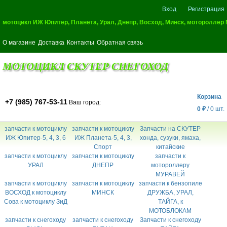
Вход
Регистрация
мотоцикл ИЖ Юпитер, Планета, Урал, Днепр, Восход, Минск, мотороллер
О магазине
Доставка
Контакты
Обратная связь
МОТОЦИКЛ СКУТЕР СНЕГОХОД
Корзина
+7 (985) 767-53-11
Ваш город:
0
₽
/
0
шт.
запчасти к мотоциклу
запчасти к мотоциклу
Запчасти на СКУТЕР
ИЖ Юпитер-5, 4, 3, 6
ИЖ Планета-5, 4, 3,
хонда, сузуки, ямаха,
Спорт
китайские
запчасти к мотоциклу
запчасти к мотоциклу
запчасти к
УРАЛ
ДНЕПР
мотороллеру
МУРАВЕЙ
запчасти к мотоциклу
запчасти к мотоциклу
запчасти к бензопиле
ВОСХОД к мотоциклу
МИНСК
ДРУЖБА, УРАЛ,
Сова к мотоциклу ЗиД
ТАЙГА, к
МОТОБЛОКАМ
запчасти к снегоходу
запчасти к снегоходу
Запчасти к снегоходу