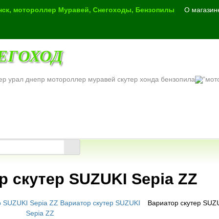
инск, мотороллер Муравей, Снегоходы, Бензопилы
О магазин
ЕГОХОД
ер урал днепр мотороллер муравей скутер хонда бензопила
р скутер SUZUKI Sepia ZZ
Вариатор скутер SUZU