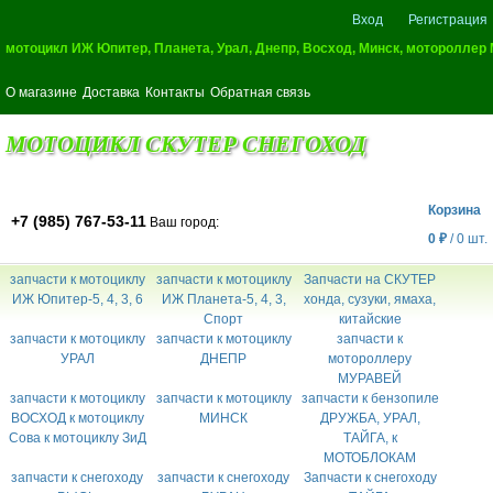
Вход
Регистрация
мотоцикл ИЖ Юпитер, Планета, Урал, Днепр, Восход, Минск, мотороллер
О магазине
Доставка
Контакты
Обратная связь
МОТОЦИКЛ СКУТЕР СНЕГОХОД
Корзина
+7 (985) 767-53-11
Ваш город:
0
₽
/
0
шт.
запчасти к мотоциклу
запчасти к мотоциклу
Запчасти на СКУТЕР
ИЖ Юпитер-5, 4, 3, 6
ИЖ Планета-5, 4, 3,
хонда, сузуки, ямаха,
Спорт
китайские
запчасти к мотоциклу
запчасти к мотоциклу
запчасти к
УРАЛ
ДНЕПР
мотороллеру
МУРАВЕЙ
запчасти к мотоциклу
запчасти к мотоциклу
запчасти к бензопиле
ВОСХОД к мотоциклу
МИНСК
ДРУЖБА, УРАЛ,
Сова к мотоциклу ЗиД
ТАЙГА, к
МОТОБЛОКАМ
запчасти к снегоходу
запчасти к снегоходу
Запчасти к снегоходу