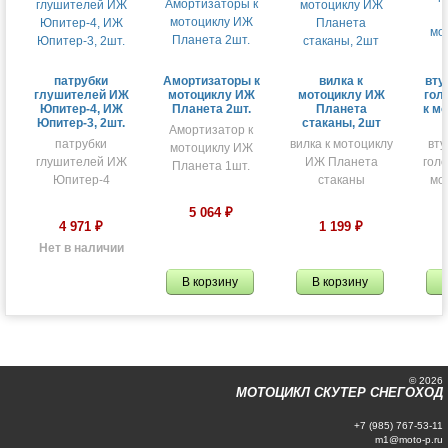
патрубки
Амортизаторы к
вилка к
вту
глушителей ИЖ
мотоциклу ИЖ
мотоциклу ИЖ
гол
Юпитер-4, ИЖ
Планета 2шт.
Планета
к м
Юпитер-3, 2шт.
стаканы, 2шт
Амортизатор к
патрубки
вилка к мотоциклу
вту
мотоциклу ИЖ
глушителей ИЖ
ИЖ Планета
голо
Планета 1шт.
Юпитер-4
стаканы
мо
5 064
₽
4 971
₽
1 199
₽
Нет в наличии
© 2026
МОТОЦИКЛ СКУТЕР СНЕГОХОД
+7 (985) 767-53-11
m1@moto-p.ru