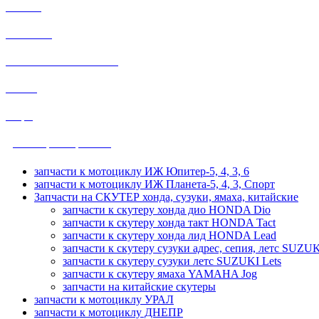
МИНСК
МУРАВЕЙ
HONDA SUZUKI YAMAHA
ВОСХОД
общие
ДРУЖБА, УРАЛ, ТАЙГА
запчасти к мотоциклу ИЖ Юпитер-5, 4, 3, 6
запчасти к мотоциклу ИЖ Планета-5, 4, 3, Спорт
Запчасти на СКУТЕР хонда, сузуки, ямаха, китайские
запчасти к скутеру хонда дио HONDA Dio
запчасти к скутеру хонда такт HONDA Tact
запчасти к скутеру хонда лид HONDA Lead
запчасти к скутеру сузуки адрес, сепия, летс SUZUK
запчасти к скутеру сузуки летс SUZUKI Lets
запчасти к скутеру ямаха YAMAHA Jog
запчасти на китайские скутеры
запчасти к мотоциклу УРАЛ
запчасти к мотоциклу ДНЕПР