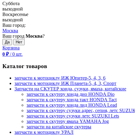
Суббота
выходной
Воскресенье
выходной
Ваш город:
Москва
Ваш город
Москва
?
Корзина
0
₽
/
0
шт.
Каталог товаров
запчасти к мотоциклу ИЖ Юпитер-5, 4, 3, 6
запчасти к мотоциклу ИЖ Планета-5, 4, 3, Спорт
Запчасти на СКУТЕР хонда, сузуки, ямаха, китайские
запчасти к скутеру хонда дио HONDA Dio
запчасти к скутеру хонда такт HONDA Tact
запчасти к скутеру хонда лид HONDA Lead
запчасти к скутеру сузуки адрес, сепия, летс SUZUK
запчасти к скутеру сузуки летс SUZUKI Lets
запчасти к скутеру ямаха YAMAHA Jog
запчасти на китайские скутеры
запчасти к мотоциклу УРАЛ