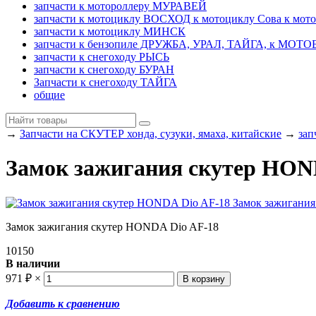
запчасти к мотороллеру МУРАВЕЙ
запчасти к мотоциклу ВОСХОД к мотоциклу Сова к мот
запчасти к мотоциклу МИНСК
запчасти к бензопиле ДРУЖБА, УРАЛ, ТАЙГА, к МО
запчасти к снегоходу РЫСЬ
запчасти к снегоходу БУРАН
Запчасти к снегоходу ТАЙГА
общие
→
Запчасти на СКУТЕР хонда, сузуки, ямаха, китайские
→
зап
Замок зажигания скутер HON
Замок зажигания скутер HONDA Dio AF-18
10150
В наличии
971
₽
×
Добавить к сравнению