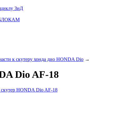
оциклу ЗиД
ТОБЛОКАМ
части к скутеру хонда дио HONDA Dio
→
DA Dio AF-18