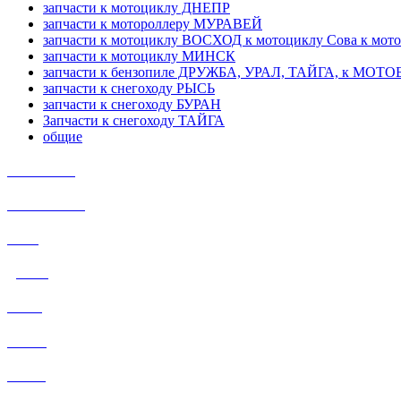
запчасти к мотоциклу ДНЕПР
запчасти к мотороллеру МУРАВЕЙ
запчасти к мотоциклу ВОСХОД к мотоциклу Сова к мот
запчасти к мотоциклу МИНСК
запчасти к бензопиле ДРУЖБА, УРАЛ, ТАЙГА, к МО
запчасти к снегоходу РЫСЬ
запчасти к снегоходу БУРАН
Запчасти к снегоходу ТАЙГА
общие
ИЖ Планета
ИЖ ЮПИТЕР
УРАЛ
ДНЕПР
РЫСЬ
БУРАН
ТАЙГА