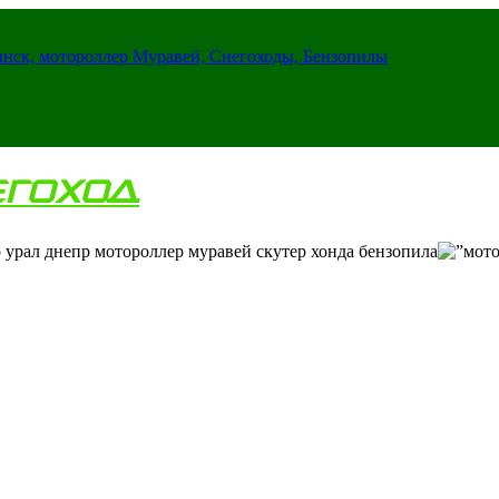
инск, мотороллер Муравей, Снегоходы, Бензопилы
ЕГОХОД
 урал днепр мотороллер муравей скутер хонда бензопила