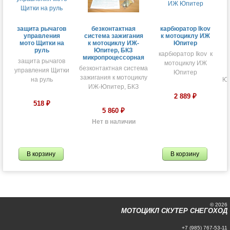
защита рычагов
безконтактная
карбюратор Ikov
управления
система зажигания
к мотоциклу ИЖ
мото Щитки на
к мотоциклу ИЖ-
Юпитер
руль
Юпитер, БКЗ
карбюратор Ikov к
микропроцессорная
защита рычагов
мотоциклу ИЖ
безконтактная система
управления Щитки
Юпитер
зажигания к мотоциклу
на руль
Юп
ИЖ-Юпитер, БКЗ
2 889
₽
518
₽
5 860
₽
Нет в наличии
© 2026
МОТОЦИКЛ СКУТЕР СНЕГОХОД
+7 (985) 767-53-11