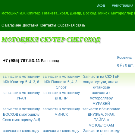
Вход
Регистрация
мотоцикл ИЖ Юпитер, Планета, Урал, Днепр, Восход, Минск, мотороллер
О магазине
Доставка
Контакты
Обратная связь
МОТОЦИКЛ СКУТЕР СНЕГОХОД
Корзина
+7 (985) 767-53-11
Ваш город:
0
₽
/
0
шт.
запчасти к мотоциклу
запчасти к мотоциклу
Запчасти на СКУТЕР
ИЖ Юпитер-5, 4, 3, 6
ИЖ Планета-5, 4, 3,
хонда, сузуки, ямаха,
Спорт
китайские
запчасти к мотоциклу
запчасти к мотоциклу
запчасти к
УРАЛ
ДНЕПР
мотороллеру
МУРАВЕЙ
запчасти к мотоциклу
запчасти к мотоциклу
запчасти к бензопиле
ВОСХОД к мотоциклу
МИНСК
ДРУЖБА, УРАЛ,
Сова к мотоциклу ЗиД
ТАЙГА, к
МОТОБЛОКАМ
запчасти к снегоходу
запчасти к снегоходу
Запчасти к снегоходу