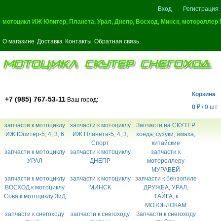
Вход
Регистрация
мотоцикл ИЖ Юпитер, Планета, Урал, Днепр, Восход, Минск, мотороллер
О магазине
Доставка
Контакты
Обратная связь
МОТОЦИКЛ СКУТЕР СНЕГОХОД
Корзина
+7 (985) 767-53-11
Ваш город:
0
₽
/
0
шт.
запчасти к мотоциклу
запчасти к мотоциклу
Запчасти на СКУТЕР
ИЖ Юпитер-5, 4, 3, 6
ИЖ Планета-5, 4, 3,
хонда, сузуки, ямаха,
Спорт
китайские
запчасти к мотоциклу
запчасти к мотоциклу
запчасти к
УРАЛ
ДНЕПР
мотороллеру
МУРАВЕЙ
запчасти к мотоциклу
запчасти к мотоциклу
запчасти к бензопиле
ВОСХОД к мотоциклу
МИНСК
ДРУЖБА, УРАЛ,
Сова к мотоциклу ЗиД
ТАЙГА, к
МОТОБЛОКАМ
запчасти к снегоходу
запчасти к снегоходу
Запчасти к снегоходу