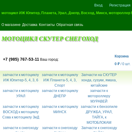
Вход
Регистрация
мотоцикл ИЖ Юпитер, Планета, Урал, Днепр, Восход, Минск, мотороллер
О магазине
Доставка
Контакты
Обратная связь
МОТОЦИКЛ СКУТЕР СНЕГОХОД
Корзина
+7 (985) 767-53-11
Ваш город:
0
/
0
шт.
₽
запчасти к мотоциклу
запчасти к мотоциклу
Запчасти на СКУТЕР
ИЖ Юпитер-5, 4, 3, 6
ИЖ Планета-5, 4, 3,
хонда, сузуки, ямаха,
Спорт
китайские
запчасти к мотоциклу
запчасти к мотоциклу
запчасти к
УРАЛ
ДНЕПР
мотороллеру
МУРАВЕЙ
запчасти к мотоциклу
запчасти к мотоциклу
запчасти к бензопиле
ВОСХОД к мотоциклу
МИНСК
ДРУЖБА, УРАЛ,
Сова к мотоциклу ЗиД
ТАЙГА, к
МОТОБЛОКАМ
запчасти к снегоходу
запчасти к снегоходу
Запчасти к снегоходу