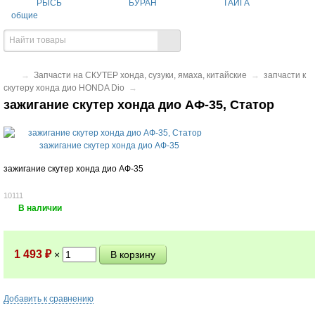
РЫСЬ
БУРАН
ТАЙГА
общие
→
Запчасти на СКУТЕР хонда, сузуки, ямаха, китайские
→
запчасти к
скутеру хонда дио HONDA Dio
→
зажигание скутер хонда дио АФ-35, Статор
зажигание скутер хонда дио АФ-35
10111
В наличии
1 493
×
₽
Добавить к сравнению