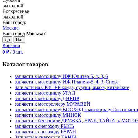
Суббота
выходной
Воскресенье
выходной
Ваш город:
Москва
Ваш город
Москва
?
Корзина
0
₽
/
0
шт.
Каталог товаров
запчасти к мотоциклу ИЖ Юпитер-5, 4, 3, 6
запчасти к мотоциклу ИЖ Планета-5, 4, 3, Спорт
Запчасти на СКУТЕР хонда, сузуки, ямаха, китайские
запчасти к мотоциклу УРАЛ
запчасти к мотоциклу ДНЕПР
запчасти к мотороллеру МУРАВЕЙ
запчасти к мотоциклу ВОСХОД к мотоциклу Сова к мот
запчасти к мотоциклу МИНСК
запчасти к бензопиле ДРУЖБА, УРАЛ, ТАЙГА, к МО
запчасти к снегоходу РЫСЬ
запчасти к снегоходу БУРАН
Запчасти к снегоходу ТАЙГА