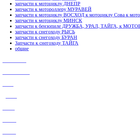
запчасти к мотоциклу ДНЕПР
запчасти к мотороллеру МУРАВЕЙ
запчасти к мотоциклу ВОСХОД к мотоциклу Сова к мот
запчасти к мотоциклу МИНСК
запчасти к бензопиле ДРУЖБА, УРАЛ, ТАЙГА, к МО
запчасти к снегоходу РЫСЬ
запчасти к снегоходу БУРАН
Запчасти к снегоходу ТАЙГА
общие
ИЖ Планета
ИЖ ЮПИТЕР
УРАЛ
ДНЕПР
РЫСЬ
БУРАН
ТАЙГА