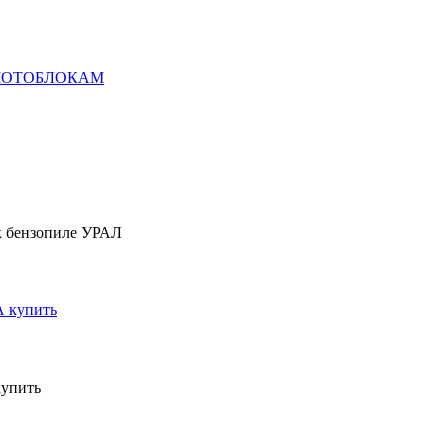
 к МОТОБЛОКАМ
ензопиле УРАЛ
упить