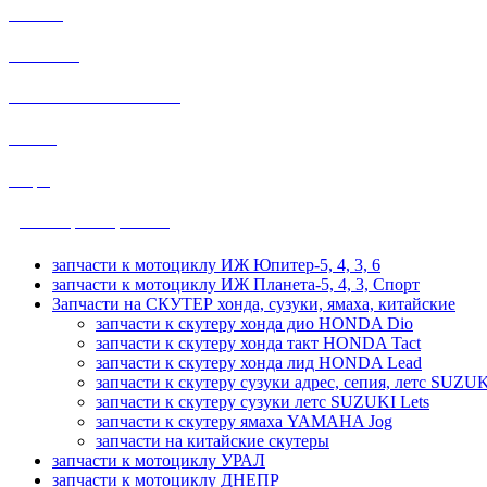
МИНСК
МУРАВЕЙ
HONDA SUZUKI YAMAHA
ВОСХОД
общие
ДРУЖБА, УРАЛ, ТАЙГА
запчасти к мотоциклу ИЖ Юпитер-5, 4, 3, 6
запчасти к мотоциклу ИЖ Планета-5, 4, 3, Спорт
Запчасти на СКУТЕР хонда, сузуки, ямаха, китайские
запчасти к скутеру хонда дио HONDA Dio
запчасти к скутеру хонда такт HONDA Tact
запчасти к скутеру хонда лид HONDA Lead
запчасти к скутеру сузуки адрес, сепия, летс SUZUK
запчасти к скутеру сузуки летс SUZUKI Lets
запчасти к скутеру ямаха YAMAHA Jog
запчасти на китайские скутеры
запчасти к мотоциклу УРАЛ
запчасти к мотоциклу ДНЕПР