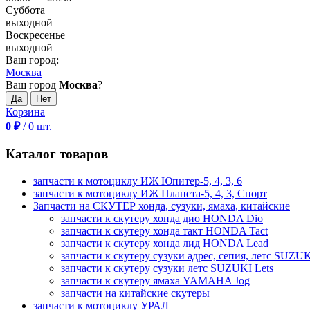
Суббота
выходной
Воскресенье
выходной
Ваш город:
Москва
Ваш город
Москва
?
Корзина
0
₽
/
0
шт.
Каталог товаров
запчасти к мотоциклу ИЖ Юпитер-5, 4, 3, 6
запчасти к мотоциклу ИЖ Планета-5, 4, 3, Спорт
Запчасти на СКУТЕР хонда, сузуки, ямаха, китайские
запчасти к скутеру хонда дио HONDA Dio
запчасти к скутеру хонда такт HONDA Tact
запчасти к скутеру хонда лид HONDA Lead
запчасти к скутеру сузуки адрес, сепия, летс SUZUK
запчасти к скутеру сузуки летс SUZUKI Lets
запчасти к скутеру ямаха YAMAHA Jog
запчасти на китайские скутеры
запчасти к мотоциклу УРАЛ