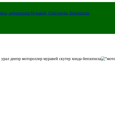
инск, мотороллер Муравей, Снегоходы, Бензопилы
 урал днепр мотороллер муравей скутер хонда бензопила