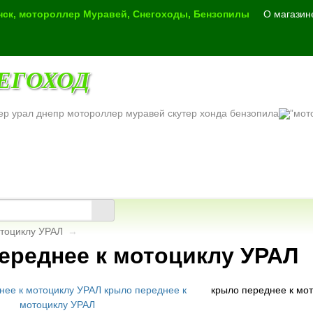
инск, мотороллер Муравей, Снегоходы, Бензопилы
О магазин
ЕГОХОД
ер урал днепр мотороллер муравей скутер хонда бензопила
отоциклу УРАЛ
→
ереднее к мотоциклу УРАЛ
крыло переднее к мо