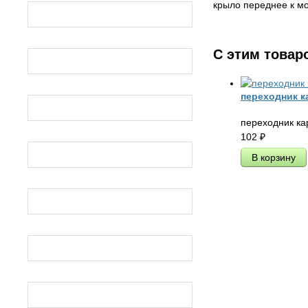
крыло переднее к м
ИЖ Планета
С этим товар
ИЖ ЮПИТЕР
переходник к
УРАЛ
переходник ка
102
₽
ДНЕПР
РЫСЬ
БУРАН
ТАЙГА