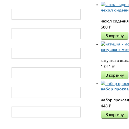
чехол сидени
МИНСК
чехол сидения
580
₽
МУРАВЕЙ
катушка к мо
HONDA SUZUKI YAMAHA
катушка зажиг
1 041
₽
ВОСХОД
набор прокла
общие
набор проклад
448
₽
ДРУЖБА, УРАЛ, ТАЙГА