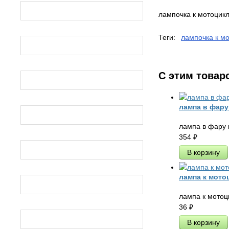
ИЖ Планета
лампочка к мотоцикл
Теги:
лампочка к мо
ИЖ ЮПИТЕР
С этим товар
УРАЛ
лампа в фару
ДНЕПР
лампа в фару 
354
₽
РЫСЬ
лампа к мото
БУРАН
лампа к мотоц
36
₽
ТАЙГА