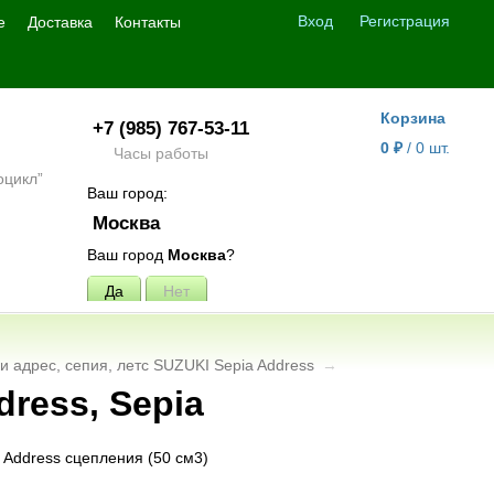
Вход
Регистрация
е
Доставка
Контакты
Корзина
+7 (985) 767-53-11
0
₽
/
0
шт.
Часы работы
Ваш город:
Москва
Ваш город
Москва
?
ки адрес, сепия, летс SUZUKI Sepia Address
→
ress, Sepia
Address сцепления (50 см3)