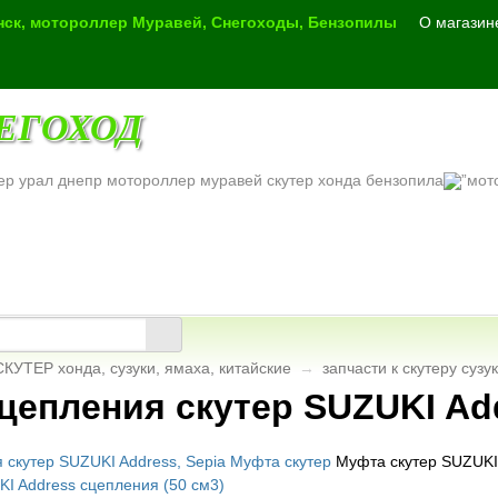
инск, мотороллер Муравей, Снегоходы, Бензопилы
О магазин
ЕГОХОД
ер урал днепр мотороллер муравей скутер хонда бензопила
СКУТЕР хонда, сузуки, ямаха, китайские
→
запчасти к скутеру сузу
цепления скутер SUZUKI Add
Муфта скутер SUZUKI 