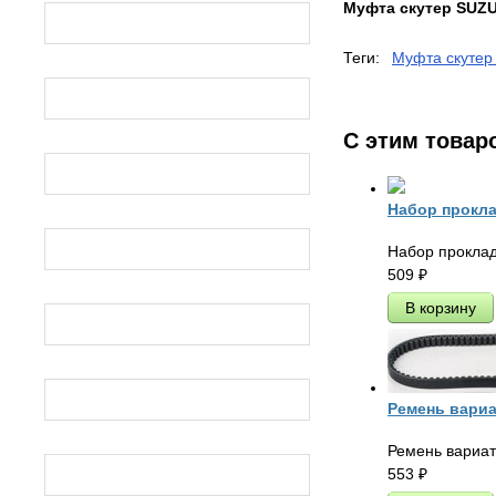
Муфта скутер SUZU
ИЖ Планета
Теги:
Муфта скутер
ИЖ ЮПИТЕР
С этим товар
УРАЛ
Набор прокла
ДНЕПР
Набор проклад
509
₽
РЫСЬ
БУРАН
Ремень вариа
Ремень вариат
ТАЙГА
553
₽