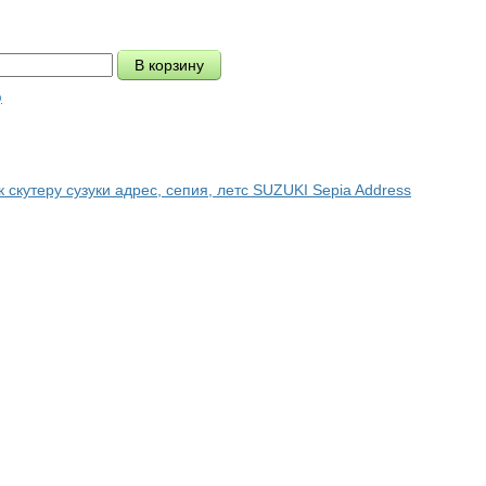
ю
к скутеру сузуки адрес, сепия, летс SUZUKI Sepia Address