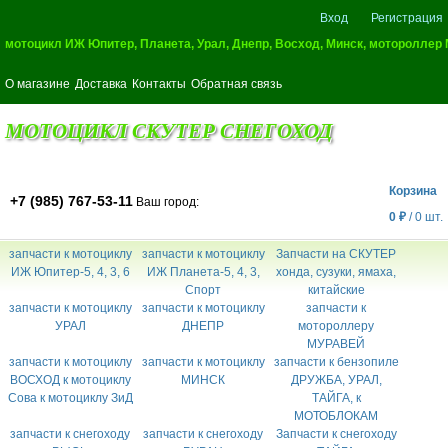
Вход
Регистрация
мотоцикл ИЖ Юпитер, Планета, Урал, Днепр, Восход, Минск, мотороллер
О магазине
Доставка
Контакты
Обратная связь
МОТОЦИКЛ СКУТЕР СНЕГОХОД
Корзина
+7 (985) 767-53-11
Ваш город:
0
₽
/
0
шт.
запчасти к мотоциклу
запчасти к мотоциклу
Запчасти на СКУТЕР
ИЖ Юпитер-5, 4, 3, 6
ИЖ Планета-5, 4, 3,
хонда, сузуки, ямаха,
Спорт
китайские
запчасти к мотоциклу
запчасти к мотоциклу
запчасти к
УРАЛ
ДНЕПР
мотороллеру
МУРАВЕЙ
запчасти к мотоциклу
запчасти к мотоциклу
запчасти к бензопиле
ВОСХОД к мотоциклу
МИНСК
ДРУЖБА, УРАЛ,
Сова к мотоциклу ЗиД
ТАЙГА, к
МОТОБЛОКАМ
запчасти к снегоходу
запчасти к снегоходу
Запчасти к снегоходу