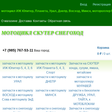
Вход
Регистрация
мотоцикл ИЖ Юпитер, Планета, Урал, Днепр, Восход, Минск, мотороллер
О магазине
Доставка
Контакты
Обратная связь
МОТОЦИКЛ СКУТЕР СНЕГОХОД
Корзина
+7 (985) 767-53-11
Ваш город:
0
₽
/
0
шт.
запчасти к мотоциклу
запчасти к мотоциклу
Запчасти на СКУТЕР
ИЖ Юпитер-5, 4, 3, 6
ИЖ Планета-5, 4, 3,
хонда, сузуки, ямаха,
Спорт
китайские
запчасти к мотоциклу
запчасти к мотоциклу
запчасти к
УРАЛ
ДНЕПР
мотороллеру
МУРАВЕЙ
запчасти к мотоциклу
запчасти к мотоциклу
запчасти к бензопиле
ВОСХОД к мотоциклу
МИНСК
ДРУЖБА, УРАЛ,
Сова к мотоциклу ЗиД
ТАЙГА, к
МОТОБЛОКАМ
запчасти к снегоходу
запчасти к снегоходу
Запчасти к снегоходу