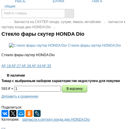
РЫСЬ
БУРАН
ТАЙГА
общие
→
Запчасти на СКУТЕР хонда, сузуки, ямаха, китайские
→
запчасти к
скутеру хонда дио HONDA Dio
→
Стекло фары скутер HONDA Dio
Стекло фары скутер HONDA Dio
AF-18
AF-27
AF-28
AF-34
AF-35
В наличии
Товар с выбранным набором характеристик недоступен для покупки
593
₽
×
Добавить к сравнению
Поделиться:
Категории:
запчасти к скутеру хонда дио HONDA Dio