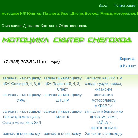
Вход
Регистрация
мотоцикл ИЖ Юпитер, Планета, Урал, Днепр, Восход, Минск, мотороллер
О магазине
Доставка
Контакты
Обратная связь
МОТОЦИКЛ СКУТЕР СНЕГОХОД
Корзина
+7 (985) 767-53-11
Ваш город:
0
₽
/
0
шт.
запчасти к мотоциклу
запчасти к мотоциклу
Запчасти на СКУТЕР
ИЖ Юпитер-5, 4, 3, 6
ИЖ Планета-5, 4, 3,
хонда, сузуки, ямаха,
Спорт
китайские
запчасти к мотоциклу
запчасти к мотоциклу
запчасти к
УРАЛ
ДНЕПР
мотороллеру
МУРАВЕЙ
запчасти к мотоциклу
запчасти к мотоциклу
запчасти к бензопиле
ВОСХОД к мотоциклу
МИНСК
ДРУЖБА, УРАЛ,
Сова к мотоциклу ЗиД
ТАЙГА, к
МОТОБЛОКАМ
запчасти к снегоходу
запчасти к снегоходу
Запчасти к снегоходу