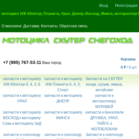
Вход
Регистрация
мотоцикл ИЖ Юпитер, Планета, Урал, Днепр, Восход, Минск, мотороллер
О магазине
Доставка
Контакты
Обратная связь
МОТОЦИКЛ СКУТЕР СНЕГОХОД
Корзина
+7 (985) 767-53-11
Ваш город:
0
₽
/
0
шт.
запчасти к мотоциклу
запчасти к мотоциклу
Запчасти на СКУТЕР
ИЖ Юпитер-5, 4, 3, 6
ИЖ Планета-5, 4, 3,
хонда, сузуки, ямаха,
Спорт
китайские
запчасти к мотоциклу
запчасти к мотоциклу
запчасти к
УРАЛ
ДНЕПР
мотороллеру
МУРАВЕЙ
запчасти к мотоциклу
запчасти к мотоциклу
запчасти к бензопиле
ВОСХОД к мотоциклу
МИНСК
ДРУЖБА, УРАЛ,
Сова к мотоциклу ЗиД
ТАЙГА, к
МОТОБЛОКАМ
запчасти к снегоходу
запчасти к снегоходу
Запчасти к снегоходу