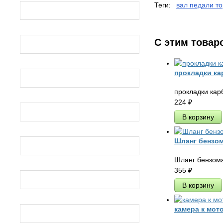
Теги:
вал педали т
ИЖ Планета
ИЖ ЮПИТЕР
С этим товар
прокладки ка
УРАЛ
прокладки кар
224
₽
ДНЕПР
РЫСЬ
Шланг бензом
Шланг бензома
355
₽
БУРАН
ТАЙГА
камера к мот