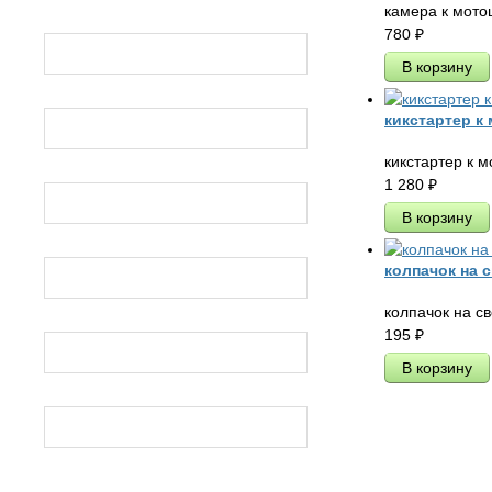
камера к мот
780
₽
МИНСК
МУРАВЕЙ
кикстартер к
кикстартер к 
1 280
₽
HONDA SUZUKI YAMAHA
ВОСХОД
колпачок на 
колпачок на с
195
₽
общие
ДРУЖБА, УРАЛ, ТАЙГА