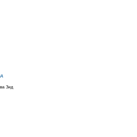
ид
ва Зид