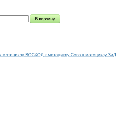
ю
 к мотоциклу ВОСХОД к мотоциклу Сова к мотоциклу ЗиД