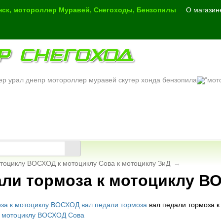
инск, мотороллер Муравей, Снегоходы, Бензопилы
О магазин
Р СНЕГОХОД
ер урал днепр мотороллер муравей скутер хонда бензопила
отоциклу ВОСХОД к мотоциклу Сова к мотоциклу ЗиД
→
али тормоза к мотоциклу 
вал педали тормоза 