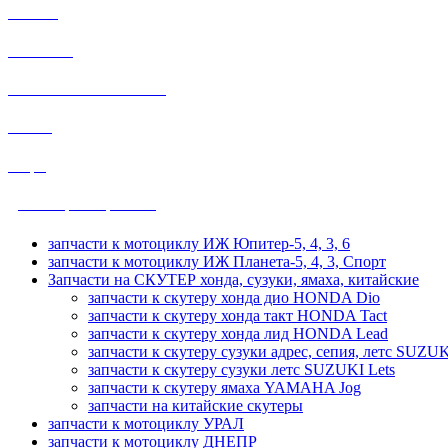
МИНСК
МУРАВЕЙ
HONDA SUZUKI YAMAHA
ВОСХОД
общие
ДРУЖБА, УРАЛ, ТАЙГА
запчасти к мотоциклу ИЖ Юпитер-5, 4, 3, 6
запчасти к мотоциклу ИЖ Планета-5, 4, 3, Спорт
Запчасти на СКУТЕР хонда, сузуки, ямаха, китайские
запчасти к скутеру хонда дио HONDA Dio
запчасти к скутеру хонда такт HONDA Tact
запчасти к скутеру хонда лид HONDA Lead
запчасти к скутеру сузуки адрес, сепия, летс SUZUK
запчасти к скутеру сузуки летс SUZUKI Lets
запчасти к скутеру ямаха YAMAHA Jog
запчасти на китайские скутеры
запчасти к мотоциклу УРАЛ
запчасти к мотоциклу ДНЕПР