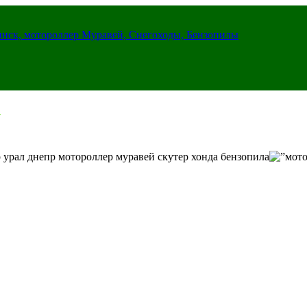
инск, мотороллер Муравей, Снегоходы, Бензопилы
 урал днепр мотороллер муравей скутер хонда бензопила