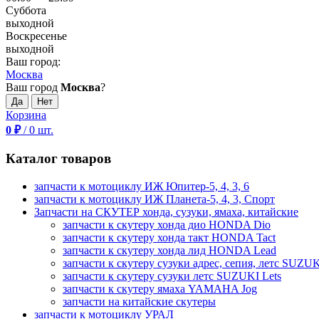
Суббота
выходной
Воскресенье
выходной
Ваш город:
Москва
Ваш город
Москва
?
Корзина
0
₽
/
0
шт.
Каталог товаров
запчасти к мотоциклу ИЖ Юпитер-5, 4, 3, 6
запчасти к мотоциклу ИЖ Планета-5, 4, 3, Спорт
Запчасти на СКУТЕР хонда, сузуки, ямаха, китайские
запчасти к скутеру хонда дио HONDA Dio
запчасти к скутеру хонда такт HONDA Tact
запчасти к скутеру хонда лид HONDA Lead
запчасти к скутеру сузуки адрес, сепия, летс SUZUK
запчасти к скутеру сузуки летс SUZUKI Lets
запчасти к скутеру ямаха YAMAHA Jog
запчасти на китайские скутеры
запчасти к мотоциклу УРАЛ