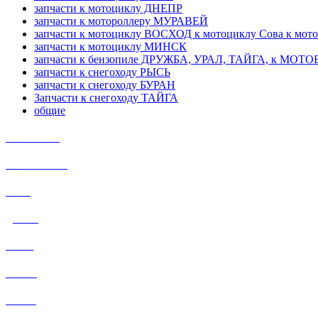
запчасти к мотоциклу ДНЕПР
запчасти к мотороллеру МУРАВЕЙ
запчасти к мотоциклу ВОСХОД к мотоциклу Сова к мот
запчасти к мотоциклу МИНСК
запчасти к бензопиле ДРУЖБА, УРАЛ, ТАЙГА, к МО
запчасти к снегоходу РЫСЬ
запчасти к снегоходу БУРАН
Запчасти к снегоходу ТАЙГА
общие
ИЖ Планета
ИЖ ЮПИТЕР
УРАЛ
ДНЕПР
РЫСЬ
БУРАН
ТАЙГА