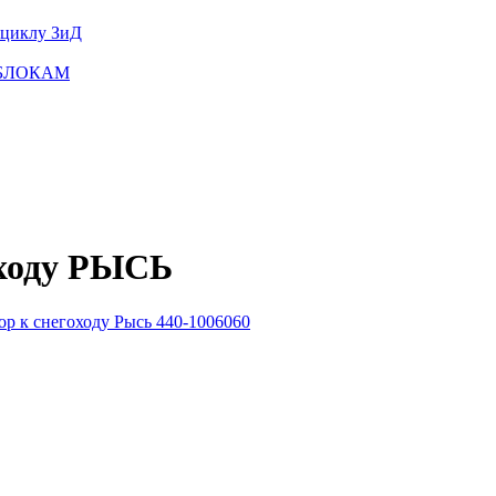
оциклу ЗиД
ТОБЛОКАМ
оходу РЫСЬ