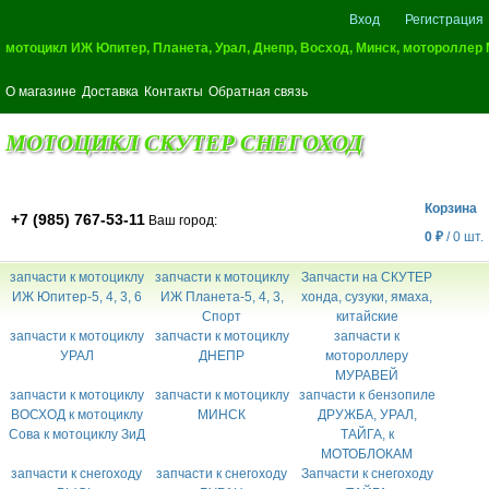
Вход
Регистрация
мотоцикл ИЖ Юпитер, Планета, Урал, Днепр, Восход, Минск, мотороллер
О магазине
Доставка
Контакты
Обратная связь
МОТОЦИКЛ СКУТЕР СНЕГОХОД
Корзина
+7 (985) 767-53-11
Ваш город:
0
₽
/
0
шт.
запчасти к мотоциклу
запчасти к мотоциклу
Запчасти на СКУТЕР
ИЖ Юпитер-5, 4, 3, 6
ИЖ Планета-5, 4, 3,
хонда, сузуки, ямаха,
Спорт
китайские
запчасти к мотоциклу
запчасти к мотоциклу
запчасти к
УРАЛ
ДНЕПР
мотороллеру
МУРАВЕЙ
запчасти к мотоциклу
запчасти к мотоциклу
запчасти к бензопиле
ВОСХОД к мотоциклу
МИНСК
ДРУЖБА, УРАЛ,
Сова к мотоциклу ЗиД
ТАЙГА, к
МОТОБЛОКАМ
запчасти к снегоходу
запчасти к снегоходу
Запчасти к снегоходу